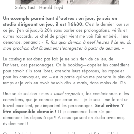
Safety Last — Harold Lloyd
Un exemple parmi tant d’autres : un jour, je suis en
studio dirigeant un jeu, il est 16h30.
C’est le dernier jour sur
ce jeu, j’en ai jusqu’à 20h sans parler des prolongations, vérifs et
autres raccords. Le chef de projet, vient me voir l’air embêté. Il me
demande, penaud : «
Tu fais quoi demain à neuf heures ? Le jeu du
mois prochain doit finalement s’enregistrer à partir de demain
. »
Le casting n’est donc pas fait, je ne sais rien de ce jeu, de
l’univers, des personnages. Or le booking — appeler les comédiens
pour savoir s’ils sont libres, attendre leurs réponses, les rappeler
pour les convoquer, etc. — est la partie qui va me prendre le plus de
temps et je vais en avoir besoin dès le matin, dans moins de 12h.
Une seule solution : mes «
usual suspects
», les comédiennes et les
comédiens, que je connais par cœur qui — je le sais — me feront un
travail excellent, peu importent les personnages.
Seul critère ?
Être disponible demain !
Et je commence bien sûr par
demander les dispos à qui ? A ceux qui sont en studio avec moi,
évidemment !