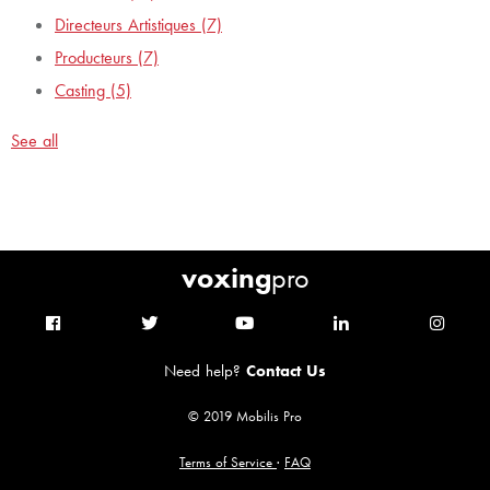
Directeurs Artistiques
(7)
Producteurs
(7)
Casting
(5)
See all
voxing
pro
Need help?
Contact Us
© 2019 Mobilis Pro
Terms of Service
·
FAQ