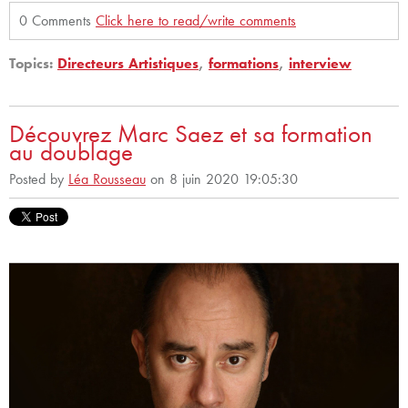
0 Comments
Click here to read/write comments
Topics:
Directeurs Artistiques
,
formations
,
interview
Découvrez Marc Saez et sa formation
au doublage
Posted by
Léa Rousseau
on 8 juin 2020 19:05:30