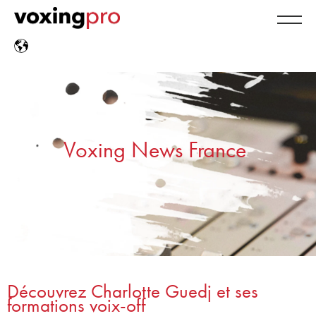
Voxing News France
Découvrez Charlotte Guedj et ses
formations voix-off