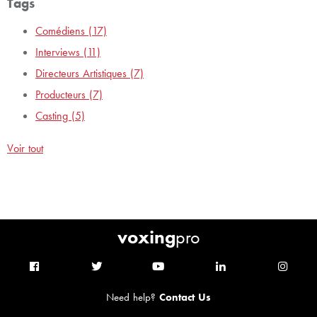
Tags
Comédiens
(17)
Interviews
(11)
Directeurs Artistiques
(7)
Producteurs
(7)
Casting
(5)
Voir tout
voxing
pro
Need help?
Contact Us