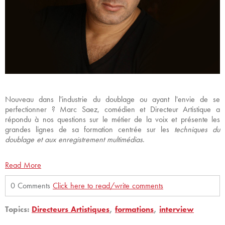
Nouveau dans l'industrie du doublage ou ayant l'envie de se
perfectionner ? Marc Saez, comédien et Directeur Artistique a
répondu à nos questions sur le métier de la voix et présente les
grandes lignes de sa formation centrée sur les
techniques du
doublage et aux enregistrement multimédias
.
Read More
0 Comments
Click here to read/write comments
Topics:
Directeurs Artistiques
,
formations
,
interview